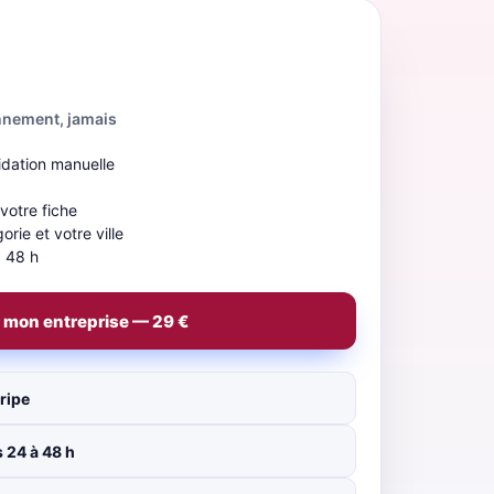
nnement, jamais
idation manuelle
b
 votre fiche
rie et votre ville
à 48 h
 mon entreprise — 29 €
ripe
 24 à 48 h