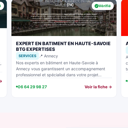
é
Vérifié
EXPERT EN BATIMENT EN HAUTE-SAVOIE
BTG EXPERTISES
📍 Annecy
SERVICES
A
Nos experts en bâtiment en Haute-Savoie à
,
c
Annecy vous garantissent un accompagnement
t
professionnel et spécialisé dans votre projet…
 →
06 64 29 98 27
Voir la fiche →