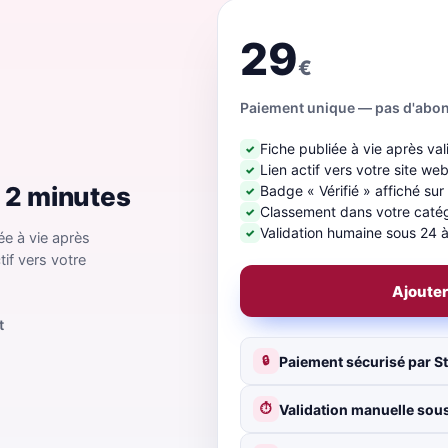
29
€
Paiement unique — pas d'abo
Fiche publiée à vie après val
✓
Lien actif vers votre site we
✓
n 2 minutes
Badge « Vérifié » affiché sur
✓
Classement dans votre catégo
✓
Validation humaine sous 24 
✓
ée à vie après
tif vers votre
Ajouter
t
Paiement sécurisé par St
🔒
Validation manuelle sous
⏱