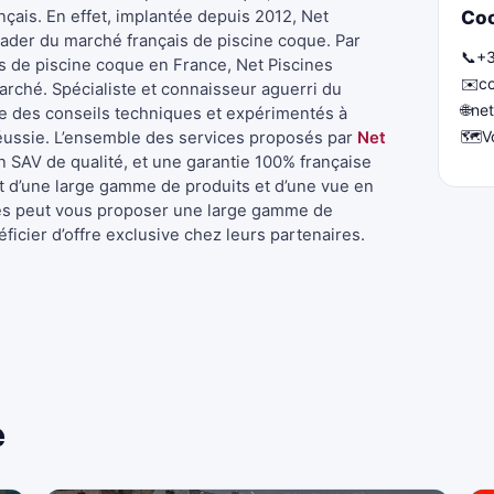
nçais. En effet, implantée depuis 2012, Net
Co
eader du marché français de piscine coque. Par
📞
+3
nts de piscine coque en France, Net Piscines
✉️
co
arché. Spécialiste et connaisseur aguerri du
🌐
net
e des conseils techniques et expérimentés à
🗺️
V
réussie. L’ensemble des services proposés par
Net
un SAV de qualité, et une garantie 100% française
nt d’une large gamme de produits et d’une vue en
ines peut vous proposer une large gamme de
icier d’offre exclusive chez leurs partenaires.
e