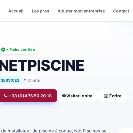
Accueil
Les pros
Ajouter mon entreprise
Contact
✓ Fiche vérifiée
NETPISCINE
📍 Chatte
SERVICES
📞 +33 (0)4 76 50 20 18
🌐 Visiter le site
✉️ Écrire
de installateur de piscine à coque, Net Piscines se